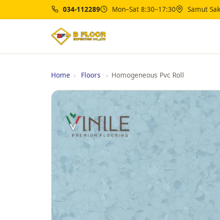
034-112289
Mon–Sat 8:30–17:30
Samut Sak
Home
›
Floors
›
Homogeneous Pvc Roll