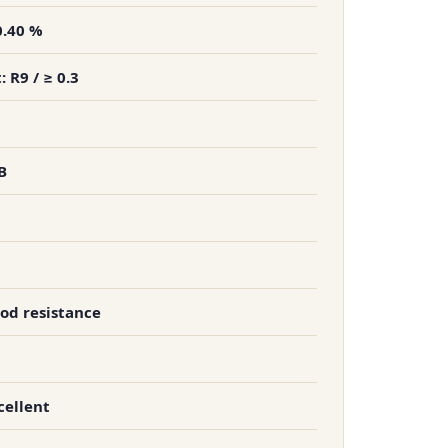
0.40 %
 R9 / ≥ 0.3
B
ood resistance
cellent