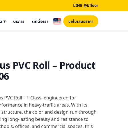
LINE @bfloor
ติ ▾
บริการ
ติดต่อเรา
ขอใบเสนอราคา
 PVC Roll – Product
06
PVC Roll – T Class, engineered for
rformance in heavy-traffic areas. With its
structure, the color and design run through
ring long-lasting beauty and resistance to
schools, offices, and commercial spaces, this